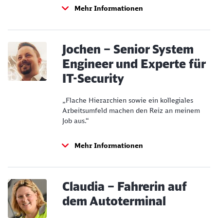
Schließen
Mehr Informationen
Möchten Sie zu
weitergeleitet
werden?
Jochen – Senior System
Abbrechen
Weiter
Engineer und Experte für
IT-Security
„Flache Hierarchien sowie ein kollegiales
Arbeitsumfeld machen den Reiz an meinem
Job aus.“
Mehr Informationen
Claudia – Fahrerin auf
dem Autoterminal